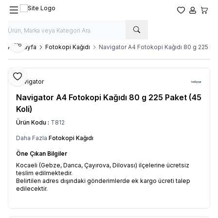
Favorilerim
Hesabım
Sepet
Paylaş
Ana Sayfa
Fotokopi Kağıdı
Navigator A4 Fotokopi Kağıdı 80 g 225 Pak
Favoriye Ekle
Navigator
Navigator A4 Fotokopi Kağıdı 80 g 225 Paket (45
Koli)
Ürün Kodu :
T812
Daha Fazla
Fotokopi Kağıdı
Öne Çıkan Bilgiler
Kocaeli (Gebze, Darıca, Çayırova, Dilovası) ilçelerine ücretsiz
teslim edilmektedir.
Belirtilen adres dışındaki gönderimlerde ek kargo ücreti talep
edilecektir.