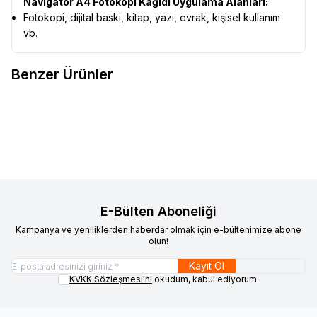
Navigator A4 Fotokopi Kağıdı Uygulama Alanları:
Fotokopi, dijital baskı, kitap, yazı, evrak, kişisel kullanım
vb.
Benzer Ürünler
Mopak CopyBoss A4 Fotokopi
Mopak Rekort A4 Fotokopi
Favorilere Ekle
Favorilere Ekle
Kağıdı 80 g 1 Paket
Kağıdı 80 g 1 Paket
E-Bülten Aboneliği
Kampanya ve yeniliklerden haberdar olmak için e-bültenimize abone
olun!
Kayıt Ol
KVKK Sözleşmesi'ni
okudum, kabul ediyorum.