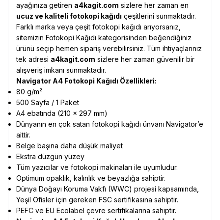
ayağınıza getiren
a4kagit.com
sizlere her zaman en
ucuz ve kaliteli fotokopi kağıdı
çeşitlerini sunmaktadır.
Farklı marka veya çeşit fotokopi kağıdı arıyorsanız,
sitemizin
Fotokopi Kağıdı
kategorisinden beğendiğiniz
ürünü seçip hemen sipariş verebilirsiniz. Tüm ihtiyaçlarınız
tek adresi
a4kagit.com
sizlere her zaman güvenilir bir
alışveriş imkanı sunmaktadır.
Navigator A4 Fotokopi Kağıdı Özellikleri:
80 g/m²
500 Sayfa / 1 Paket
A4 ebatında (210 x 297 mm)
Dünyanın en çok satan fotokopi kağıdı ünvanı Navigator’e
aittir.
Belge başına daha düşük maliyet
Ekstra düzgün yüzey
Tüm yazıcılar ve fotokopi makinaları ile uyumludur.
Optimum opaklık, kalınlık ve beyazlığa sahiptir.
Dünya Doğayı Koruma Vakfı (WWC) projesi kapsamında,
Yeşil Ofisler için gereken FSC sertifikasına sahiptir.
PEFC ve EU Ecolabel çevre sertifikalarına sahiptir.