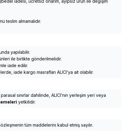
r (bedel iadesi, ücretsiz onarım, ayıpsız ürün ile değişim
nü teslim almamalıdır.
nda yapılabilir.
eri ile birlikte gönderilmelidir.
le iade edilir.
e, iade kargo masrafları ALICI’ya ait olabilir.
rasal sınırlar dahilinde, ALICI’nın yerleşim yeri veya
kemeleri
yetkilidir.
özleşmenin tüm maddelerini kabul etmiş sayılır.