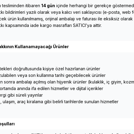
n tesliminden itibaren
14 gün
içinde herhangi bir gerekçe göstermeden
 bildirimleri yazılı olarak veya kalıcı veri saklayıcısı (e-posta, web f
ek ürün kullanılmamış, orijinal ambalajı ve faturası ile eksiksiz olarak
ı kapsamında iade kargo masrafları SATICI’ya aittir.
kkının Kullanamayacağı Ürünler
stekleri doğrultusunda kişiye özel hazırlanan ürünler
labilen veya son kullanma tarihi geçebilecek ürünler
 sonra ambalajı açılmış olan hijyenik ürünler (kulaklık, iç giyim, kozm
ortamda anında ifa edilen hizmetler ve dijital içerikler
gi gibi süreli yayınlar
ulaşım, araç kiralama gibi belirli tarihlerde sunulan hizmetler
şulları