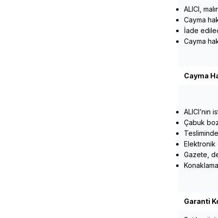
ALICI, malı
Cayma hakkı
İade edilec
Cayma hakk
Cayma Ha
ALICI’nın i
Çabuk bozu
Tesliminden
Elektronik 
Gazete, der
Konaklama, 
Garanti Ko