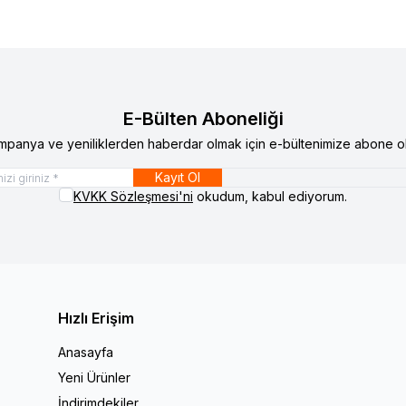
E-Bülten Aboneliği
mpanya ve yeniliklerden haberdar olmak için e-bültenimize abone ol
Kayıt Ol
KVKK Sözleşmesi'ni
okudum, kabul ediyorum.
Hızlı Erişim
Anasayfa
Yeni Ürünler
İndirimdekiler