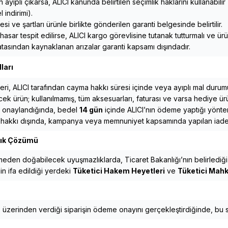
n ayıplı çıkarsa, ALICI kanunda belirtilen seçimlik haklarını kullanabili
 indirimi).
esi ve şartları ürünle birlikte gönderilen garanti belgesinde belirtilir.
hasar tespit edilirse, ALICI kargo görevlisine tutanak tutturmalı ve ürü
atasından kaynaklanan arızalar garanti kapsamı dışındadır.
ları
eri, ALICI tarafından cayma hakkı süresi içinde veya ayıplı mal durumu
ek ürün; kullanılmamış, tüm aksesuarları, faturası ve varsa hediye ürünl
i onaylandığında, bedel
14 gün
içinde ALICI’nın ödeme yaptığı yöntem
 hakkı dışında, kampanya veya memnuniyet kapsamında yapılan iadelerd
ık Çözümü
eden doğabilecek uyuşmazlıklarda, Ticaret Bakanlığı’nın belirlediği pa
n ifa edildiği yerdeki
Tüketici Hakem Heyetleri
ve
Tüketici Mah
E üzerinden verdiği siparişin ödeme onayını gerçekleştirdiğinde, bu s