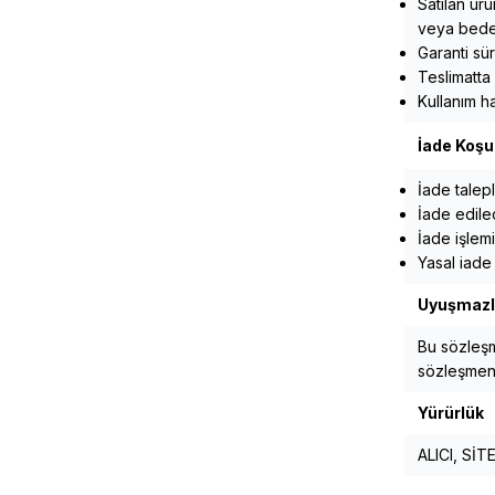
Satılan ürü
veya bedel
Garanti sür
Teslimatta 
Kullanım h
İade Koşul
İade talepl
İade edilec
İade işlem
Yasal iade
Uyuşmazl
Bu sözleşm
sözleşmeni
Yürürlük
ALICI, SİT