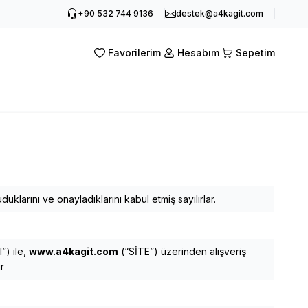
+90 532 744 9136
destek@a4kagit.com
Favorilerim
Hesabım
Sepetim
uklarını ve onayladıklarını kabul etmiş sayılırlar.
”) ile,
www.a4kagit.com
(“SİTE”) üzerinden alışveriş
r