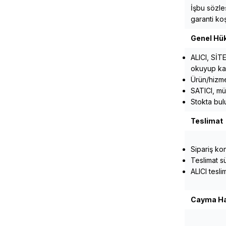
İşbu sözle
garanti koş
Genel Hü
ALICI, SİTE
okuyup kab
Ürün/hizmet
SATICI, mü
Stokta bul
Teslimat
Sipariş ko
Teslimat sü
ALICI tesl
Cayma Ha