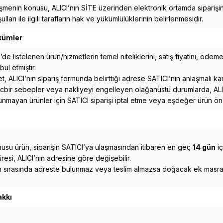
şmenin konusu, ALICI’nın SİTE üzerinden elektronik ortamda siparişini
ulları ile ilgili tarafların hak ve yükümlülüklerinin belirlenmesidir.
kümler
’de listelenen ürün/hizmetlerin temel niteliklerini, satış fiyatını, ödeme
ul etmiştir.
, ALICI’nın sipariş formunda belirttiği adrese SATICI’nın anlaşmalı kargo
cbir sebepler veya nakliyeyi engelleyen olağanüstü durumlarda, ALICI’y
unmayan ürünler için SATICI siparişi iptal etme veya eşdeğer ürün ön
nusu ürün, siparişin SATICI’ya ulaşmasından itibaren en geç
14
gün
iç
resi, ALICI’nın adresine göre değişebilir.
im sırasında adreste bulunmaz veya teslim almazsa doğacak ek masrafla
kkı